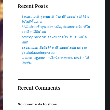
Recent Posts
Sacasinoเข้าสู่ระบบ เข้าถึงคาสิโนออนไลน์ได้ง่าย
ในไม่กี่ขั้นตอน
SACasinoเข้าสู่ระบบ ทางลัดสู่ประสบการณ์คาสิโน
ออนไลน์ที่ลื่นไหล
aesexyบาคาร่าสมัคร ง่าย รวดเร็ว เริ่มเดิมพันได้
ทันที
sa gaming เชื่อถือได้ คาสิโนออนไลน์มาตรฐาน
สูง เล่นปลอดภัยทุกระบบ
เล่นเกม sagame ออนไลน์ ครบทุกเกม เล่นง่าย ได้
เงินจริง
Recent Comments
No comments to show.