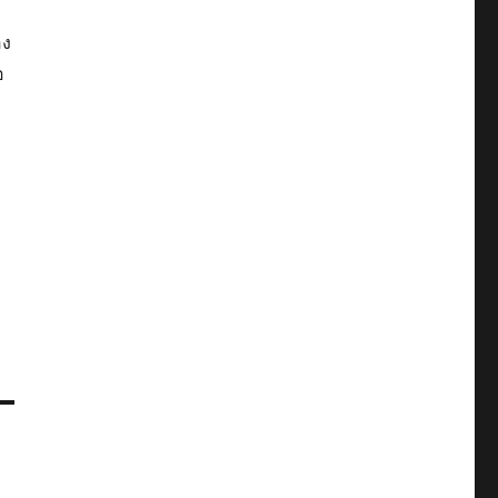
อง
อ
1