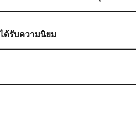
ด้รับความนิยม