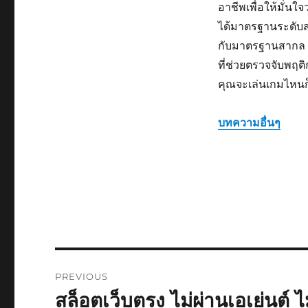
อาชีพเพื่อให้มั่น
ได้มาตรฐานระดับส
กับมาตรฐานสากล ทำ
ที่ช่วยตรวจจับพฤต
คุณจะเล่นเกมไหนก
บทความอื่นๆ
Post
PREVIOUS
navigation
สล็อตเว็บตรง ไม่ผ่านเอเย่นต์ ไม
Previous