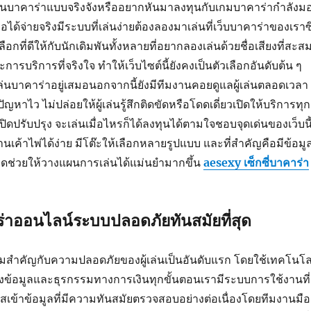
นบาคาร่าแบบจริงจังหรืออยากหันมาลงทุนกับเกมบาคาร่ากำลังม
อถือได้จ่ายจริงมีระบบที่เล่นง่ายต้องลองมาเล่นที่เว็บบาคาร่าของเราซึ
ลือกที่ดีให้กับนักเดิมพันทั้งหลายที่อยากลองเล่นด้วยชื่อเสียงที่สะส
ะการบริการที่จริงใจ ทำให้เว็บไซต์นี้ยังคงเป็นตัวเลือกอันดับต้น ๆ
นบาคาร่าอยู่เสมอนอกจากนี้ยังมีทีมงานคอยดูแลผู้เล่นตลอดเวลา
ญหาไว ไม่ปล่อยให้ผู้เล่นรู้สึกติดขัดหรือโดดเดี่ยวเปิดให้บริการทุก
อปิดปรับปรุง จะเล่นเมื่อไหรก็ได้ลงทุนได้ตามใจชอบจุดเด่นของเว็บนี
่านเค้าไพ่ได้ง่าย มีโต๊ะให้เลือกหลายรูปแบบ และที่สำคัญคือมีข้อมู
ยดช่วยให้วางแผนการเล่นได้แม่นยำมากขึ้น
aesexy เซ็กซี่บาคาร่า
ร่าออนไลน์ระบบปลอดภัยทันสมัยที่สุด
ามสำคัญกับความปลอดภัยของผู้เล่นเป็นอันดับแรก โดยใช้เทคโนโล
ป้องข้อมูลและธุรกรรมทางการเงินทุกขั้นตอนเรามีระบบการใช้งานที่
เข้าข้อมูลที่มีความทันสมัยตรวจสอบอย่างต่อเนื่องโดยทีมงานมือ