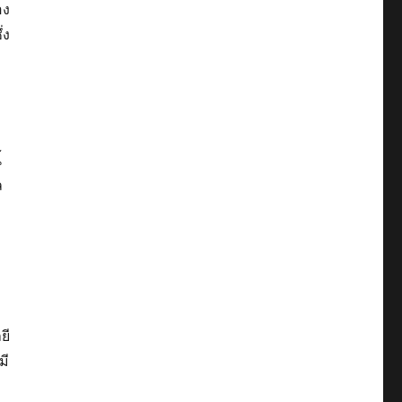
อง
่ง
ม
้
ล
ยี
มี