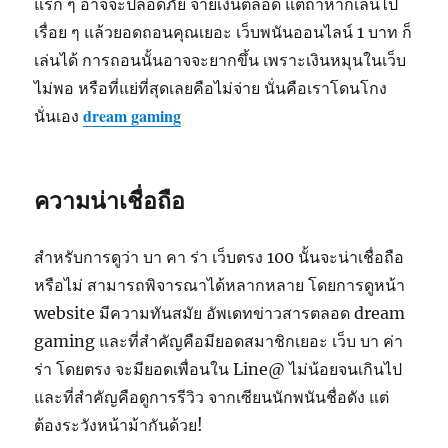
แรก ๆ อาจจะปลอดภัย จ่ายเงินตลอด แต่ถ้าหากเล่นไป
เรื่อย ๆ แล้วยอดถอนคุณเยอะ เว็บพนันออนไลน์ 1 บาท ก็
เล่นได้ การถอนนั้นอาจจะยากขึ้น เพราะเงินหมุนในเว็บ
ไม่พอ หรือที่แย่ที่สุดเลยคือไม่จ่าย นั่นคือเราโดนโกง
dream gaming
นั่นเอง
ความน่าเชื่อถือ
สำหรับการดูว่า บา คา ร่า เว็บตรง 100 นั้นจะน่าเชื่อถือ
หรือไม่ สามารถพิจารณาได้หลากหลาย โดยการดูหน้า
website มีความทันสมัย อัพเดทข่าวสารตลอด dream
gaming และที่สำคัญคือมียอดสมาชิกเยอะ เว็บ บา ค่า
ร่า โดยตรง จะมียอดเพื่อนใน Line@ ไม่น้อยจนเกินไป
และที่สำคัญคือดูการรีวิว จากเซียนนักพนันชื่อดัง แต่
ต้องระวังหน้าม้ากันด้วย!