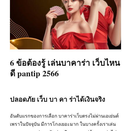
6 ข้อต้องรู้ เล่นบาคาร่า เว็บไหน
ดี pantip 2566
ปลอดภัย เว็บ บา คา ร่าได้เงินจริง
อันดับแรกของการเลือก บาคาร่าเว็บตรงไม่ผ่านเอเย่นต์
เพราในปัจจุบัน มีการโกงเยอะมาก ในบางครั้งเราเล่น