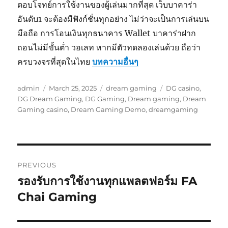
ตอบโจทย์การใช้งานของผู้เล่นมากที่สุด เว็บบาคาร่า
อันดับ1 จะต้องมีฟังก์ชั่นทุกอย่าง ไม่ว่าจะเป็นการเล่นบน
มือถือ การโอนเงินทุกธนาคาร Wallet บาคาร่าฝาก
ถอนไม่มีขั้นต่ำ วอเลท หากมีตัวทดลองเล่นด้วย ถือว่า
บทความอื่นๆ
ครบวงจรที่สุดในไทย
Author
Posted
Categories
Tags
admin
March 25, 2025
dream gaming
DG casino
,
on
DG Dream Gaming
,
DG Gaming
,
Dream gaming
,
Dream
Gaming casino
,
Dream Gaming Demo
,
dreamgaming
Post
PREVIOUS
navigation
รองรับการใช้งานทุกแพลตฟอร์ม FA
Previous
post:
Chai Gaming