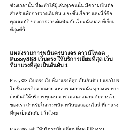
ช่วงเวลานั้น ที่จะทำให้ผู้เล่นทุกคนนั้น มีความเป็นต่อ
สำหรับเพื่อการวางเดิมพัน เยอะขึ้นเรื่อยๆ และนี่ก็คือ
คุณสมบัติ ของการวางเดิมพัน กับเว็บพนันบอล ที่เยี่ยม
ที่สุดที่นี้
แหล่งรวมการพนันครบวงจร ดาวน์โหลด
Pussy888 เว็บตรง ให้บริการเยี่ยมที่สุด เว็บ
ที่มาแรงที่สุดเป็นอันดับ 1
Pussy888 เว็บตรง เว็บที่มาแรงที่สุด เป็นอันดับ 1 แจกโปร
โมชั่น เครดิตมากมาย แหล่งรวมการพนัน ทุกวงจร ทาง
เว็บยินดีให้บริการทุกคน มาร่วมสนุกสนาน กับทางเว็บ
ของเรา สำหรับในการพนัน พนันบอลออนไลน์ ที่มาแรง
ที่สุด เป็นอันดับ 1 ในไทย
Pussy888 apk ให้บริการเยี่ยมที่สุด ซึ่งจะมีทีมงาน