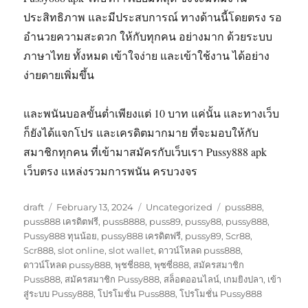
ประสิทธิภาพ และมีประสบการณ์ ทางด้านนี้โดยตรง รอ
อำนวยความสะดวก ให้กับทุกคน อย่างมาก ด้วยระบบ
ภาษาไทย ทั้งหมด เข้าใจง่าย และเข้าใช้งาน ได้อย่าง
ง่ายดายเพิ่มขึ้น
และพนันบอลขั้นต่ำเพียงแต่ 10 บาท แค่นั้น และทางเว็บ
ก็ยังได้แจกโปร และเครดิตมากมาย ที่จะมอบให้กับ
สมาชิกทุกคน ที่เข้ามาสมัครกับเว็บเรา Pussy888 apk
เว็บตรง แหล่งรวมการพนัน ครบวงจร
Author
Posted
Categories
Tags
draft
February 13, 2024
Uncategorized
puss888
,
on
puss888 เครดิตฟรี
,
puss8888
,
puss89
,
pussy88
,
pussy888
,
Pussy888 ทุนน้อย
,
pussy888 เครดิตฟรี
,
pussy89
,
Scr88
,
Scr888
,
slot online
,
slot wallet
,
ดาวน์โหลด puss888
,
ดาวน์โหลด pussy888
,
พุชชี่888
,
พุซซี่888
,
สมัครสมาชิก
Puss888
,
สมัครสมาชิก Pussy888
,
สล็อตออนไลน์
,
เกมยิงปลา
,
เข้า
สู่ระบบ Pussy888
,
โปรโมชั่น Puss888
,
โปรโมชั่น Pussy888