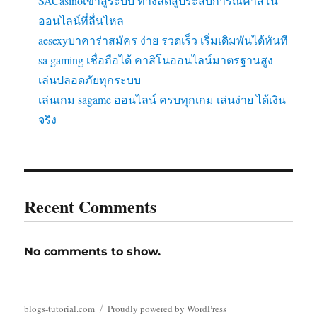
SACasinoเข้าสู่ระบบ ทางลัดสู่ประสบการณ์คาสิโน
ออนไลน์ที่ลื่นไหล
aesexyบาคาร่าสมัคร ง่าย รวดเร็ว เริ่มเดิมพันได้ทันที
sa gaming เชื่อถือได้ คาสิโนออนไลน์มาตรฐานสูง
เล่นปลอดภัยทุกระบบ
เล่นเกม sagame ออนไลน์ ครบทุกเกม เล่นง่าย ได้เงิน
จริง
Recent Comments
No comments to show.
blogs-tutorial.com
Proudly powered by WordPress