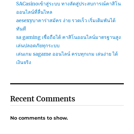
SACasinoเข้าสู่ระบบ ทางลัดสู่ประสบการณ์คาสิโน
ออนไลน์ที่ลื่นไหล
aesexyบาคาร่าสมัคร ง่าย รวดเร็ว เริ่มเดิมพันได้
ทันที
sa gaming เชื่อถือได้ คาสิโนออนไลน์มาตรฐานสูง
เล่นปลอดภัยทุกระบบ
เล่นเกม sagame ออนไลน์ ครบทุกเกม เล่นง่าย ได้
เงินจริง
Recent Comments
No comments to show.