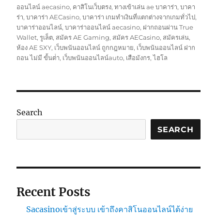
ออนไลน์ aecasino
,
คาสิโนเว็บตรง
,
ทางเข้าเล่น ae บาคาร่า
,
บาคา
ร่า
,
บาคาร่า AECasino
,
บาคาร่า เกมทำเงินที่แตกต่างจากเกมทั่วไป
,
บาคาร่าออนไลน์
,
บาคาร่าออนไลน์ aecasino
,
ฝากถอนผ่าน True
Wallet
,
รูเล็ต
,
สมัคร AE Gaming
,
สมัคร AECasino
,
สมัครเล่น
,
ห้อง AE SXY
,
เว็บพนันออนไลน์ ถูกกฎหมาย
,
เว็บพนันออนไลน์ ฝาก
ถอน ไม่มี ขั้นต่ํา
,
เว็บพนันออนไลน์auto
,
เสือมังกร
,
ไฮโล
Search
SEARCH
Recent Posts
Sacasinoเข้าสู่ระบบ เข้าถึงคาสิโนออนไลน์ได้ง่าย