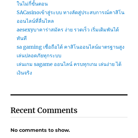
ในไม่กี่ขั้นตอน
SACasinoเข้าสู่ระบบ ทางลัดสู่ประสบการณ์คาสิโน
ออนไลน์ที่ลื่นไหล
aesexyบาคาร่าสมัคร ง่าย รวดเร็ว เริ่มเดิมพันได้
ทันที
sa gaming เชื่อถือได้ คาสิโนออนไลน์มาตรฐานสูง
เล่นปลอดภัยทุกระบบ
เล่นเกม sagame ออนไลน์ ครบทุกเกม เล่นง่าย ได้
เงินจริง
Recent Comments
No comments to show.